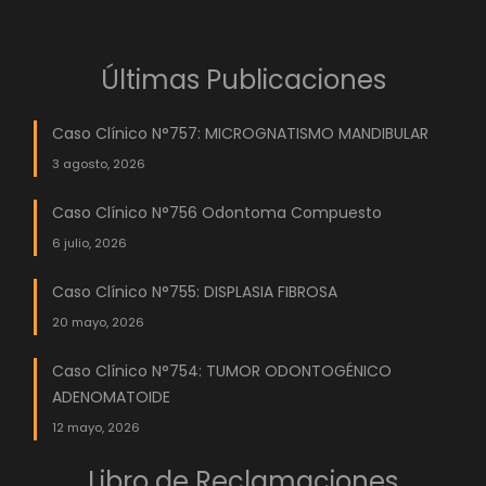
Últimas Publicaciones
Caso Clínico N°757: MICROGNATISMO MANDIBULAR
3 agosto, 2026
Caso Clínico N°756 Odontoma Compuesto
6 julio, 2026
Caso Clínico N°755: DISPLASIA FIBROSA
20 mayo, 2026
Caso Clínico N°754: TUMOR ODONTOGÉNICO
ADENOMATOIDE
12 mayo, 2026
Libro de Reclamaciones