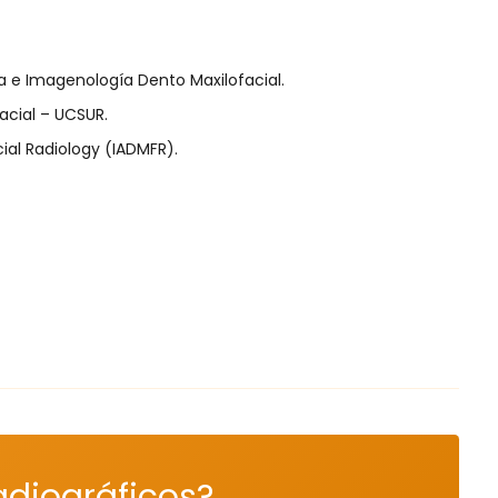
a e Imagenología Dento Maxilofacial.
acial – UCSUR.
cial Radiology (IADMFR).
adiográficos?