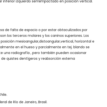
r inferior izquierdo semiimpactado en posición vertical.
a de falta de espacio o por estar obtaculizados por
n los terceros molares y los caninos superiores. Los
osición mesioangular,distoangular,vertical, horizontal e
almente en el hueso y parcialmente en tej. blando se
e una radiografía , pero también pueden ocasionar
 de quistes dentígeros y reabsorción externa
hile.
al de Río de Janeiro, Brasil.