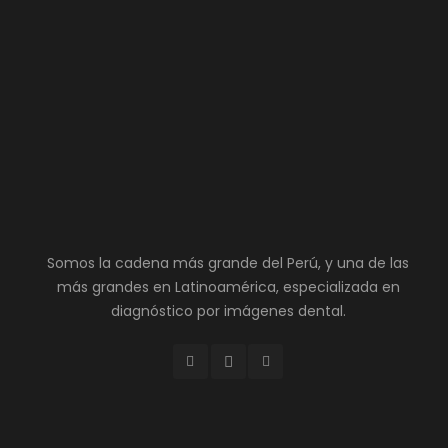
Somos la cadena más grande del Perú, y una de las
más grandes en Latinoamérica, especializada en
diagnóstico por imágenes dental.