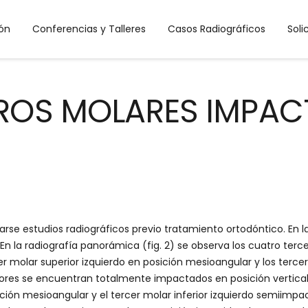
ón
Conferencias y Talleres
Casos Radiográficos
Soli
EROS MOLARES IMPA
rse estudios radiográficos previo tratamiento ortodóntico. En la
En la radiografía panorámica (fig. 2) se observa los cuatro ter
r molar superior izquierdo en posición mesioangular y los tercero
riores se encuentran totalmente impactados en posición vertica
sición mesioangular y el tercer molar inferior izquierdo semiimp