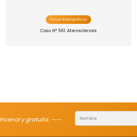
Casos Radiográficos
Caso N° 561: Aterosclerosis
ncenal y gratuita.